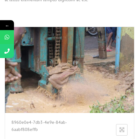
←
8960e0e4-7db3-4e9e-84ab-
6aabf808effb