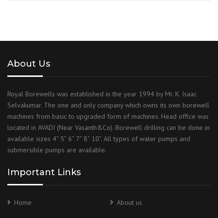
About Us
Royal Borewells was established in the year 1994 by Mr. K. Isaac
Selvakumar. The one and only company which owns its own borewell
machines from basic to upgraded form of machines. Head office was
located in AVADI (Near Vasanth&Co). Borewell drilling can be done in
available sizes 4” 5” 6” 7” 8” 10”. All types of water pumps and
submersible pumps are available.
Important Links
Home
About us