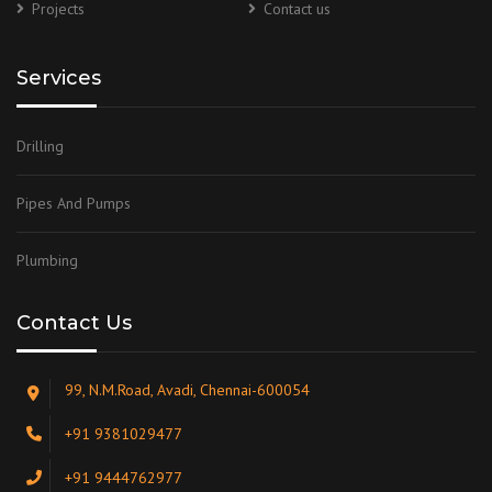
Projects
Contact us
Services
Drilling
Pipes And Pumps
Plumbing
Contact Us
99, N.M.Road, Avadi, Chennai-600054
+91 9381029477
+91 9444762977