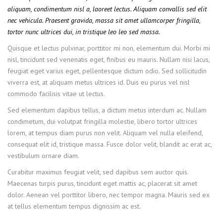
aliquam, condimentum nisl a, laoreet lectus. Aliquam convallis sed elit
nec vehicula. Praesent gravida, massa sit amet ullamcorper fringilla,
tortor nunc ultrices dui, in tristique leo leo sed massa.
Quisque et lectus pulvinar, porttitor mi non, elementum dui. Morbi mi
nisl, tincidunt sed venenatis eget, finibus eu mauris. Nullam nisi lacus,
feugiat eget varius eget, pellentesque dictum odio. Sed sollicitudin
viverra est, at aliquam metus ultrices id. Duis eu purus vel nisl
commodo facilisis vitae ut lectus.
Sed elementum dapibus tellus, a dictum metus interdum ac. Nullam
condimetum, dui volutpat fringilla molestie, libero tortor ultrices
lorem, at tempus diam purus non velit. Aliquam vel nulla eleifend,
consequat elit id, tristique massa. Fusce dolor velit, blandit ac erat ac,
vestibulum ornare diam.
Curabitur maximus feugiat velit, sed dapibus sem auctor quis.
Maecenas turpis purus, tincidunt eget mattis ac, placerat sit amet
dolor. Aenean vel porttitor libero, nec tempor magna. Mauris sed ex
at tellus elementum tempus dignissim ac est.